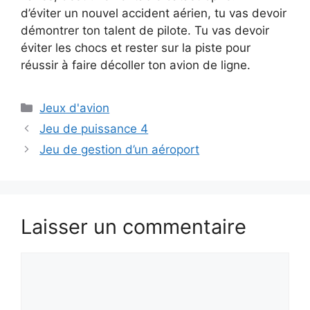
d’éviter un nouvel accident aérien, tu vas devoir
démontrer ton talent de pilote. Tu vas devoir
éviter les chocs et rester sur la piste pour
réussir à faire décoller ton avion de ligne.
Catégories
Jeux d'avion
Jeu de puissance 4
Jeu de gestion d’un aéroport
Laisser un commentaire
Commentaire