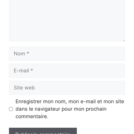
Nom
E-
mail
Site
web
Enregistrer mon nom, mon e-mail et mon site
dans le navigateur pour mon prochain
commentaire.