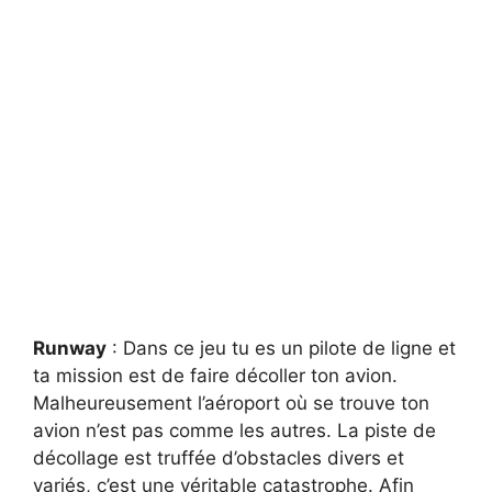
Runway
: Dans ce jeu tu es un pilote de ligne et
ta mission est de faire décoller ton avion.
Malheureusement l’aéroport où se trouve ton
avion n’est pas comme les autres. La piste de
décollage est truffée d’obstacles divers et
variés, c’est une véritable catastrophe. Afin