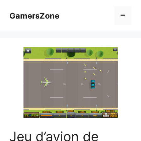
Aller
au
GamersZone
Menu
contenu
Jeu d’avion de